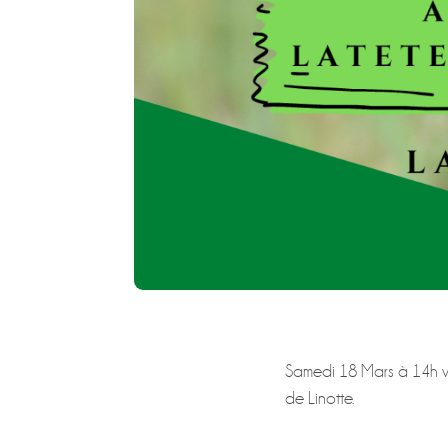
Samedi 18 Mars à 14h ven
de Linotte.