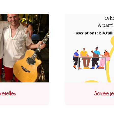
etelles
Soirée j