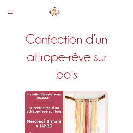
Skip
to
content
Mobile
Epicentre
Menu
Toggle
Confection d’un
s
attrape-rêve sur
bois